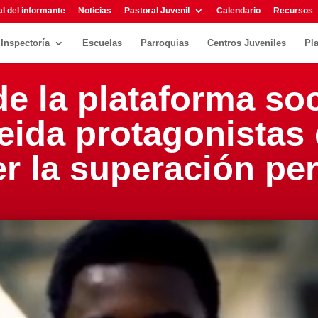
l del informante
Noticias
Pastoral Juvenil
Calendario
Recursos
Inspectoría
Escuelas
Parroquias
Centros Juveniles
Pl
e la plataforma soc
eida protagonistas
r la superación pe