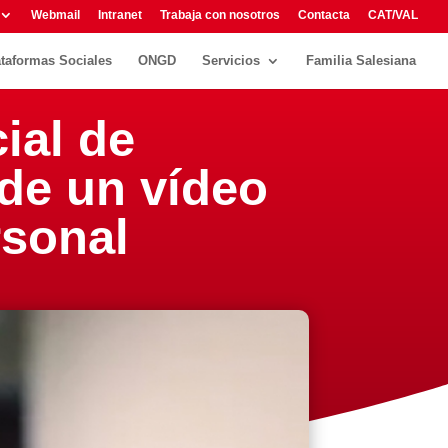
Webmail
Intranet
Trabaja con nosotros
Contacta
CAT/VAL
ataformas Sociales
ONGD
Servicios
Familia Salesiana
ial de
 de un vídeo
rsonal