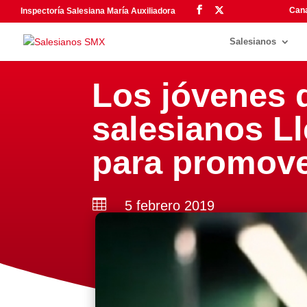
Cana
Inspectoría Salesiana María Auxiliadora
Salesianos
Los jóvenes d
salesianos Ll
para promove

5 febrero 2019