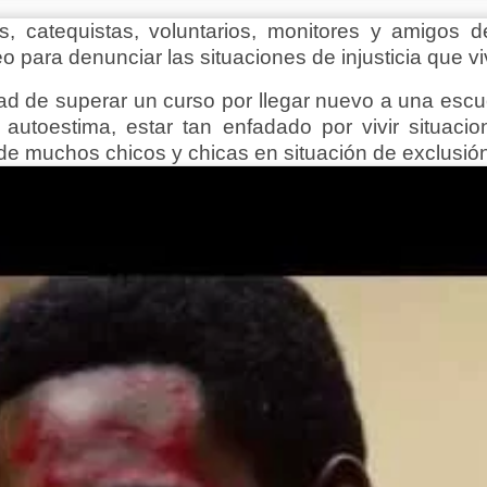
s, catequistas, voluntarios, monitores y amigos d
eo para denunciar las situaciones de injusticia que 
ad de superar un curso por llegar nuevo a una escu
a autoestima, estar tan enfadado por vivir situaci
de muchos chicos y chicas en situación de exclusión