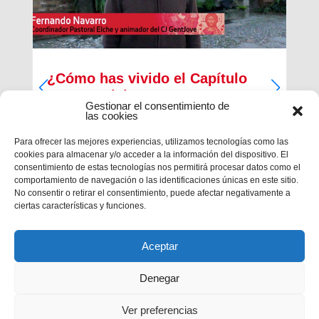
¿Cómo has vivido el Capítulo
Inspectorial?
Gestionar el consentimiento de
las cookies
Del 27 al 30 de diciembre ha tenido lugar la
primera parte del Capítulo Inspectorial de la
Para ofrecer las mejores experiencias, utilizamos tecnologías como las
Inspectoría María Auxiliadora, en la que han
cookies para almacenar y/o acceder a la información del dispositivo. El
participado un total de 121 salesianos, 117
consentimiento de estas tecnologías nos permitirá procesar datos como el
capitulares y 4 invitados, con la finalidad de
comportamiento de navegación o las identificaciones únicas en este sitio.
trabajar en las...
No consentir o retirar el consentimiento, puede afectar negativamente a
ciertas características y funciones.
Aceptar
Denegar
Ver preferencias