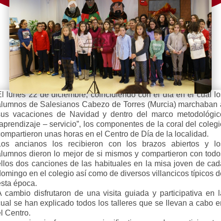
El lunes 22 de diciembre, coincidiendo con el día en el cual lo
alumnos de Salesianos Cabezo de Torres (Murcia) marchaban 
sus vacaciones de Navidad y dentro del marco metodológic
aprendizaje – servicio”, los componentes de la coral del coleg
ompartieron unas horas en el Centro de Día de la localidad.
Los ancianos los recibieron con los brazos abiertos y lo
alumnos dieron lo mejor de si mismos y compartieron con todo
ellos dos canciones de las habituales en la misa joven de cad
omingo en el colegio así como de diversos villancicos típicos 
esta época.
A cambio disfrutaron de una visita guiada y participativa en l
cual se han explicado todos los talleres que se llevan a cabo e
l Centro.