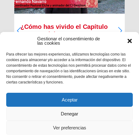
¿Cómo has vivido el Capítulo
Inspectorial?
Gestionar el consentimiento de
las cookies
Del 27 al 30 de diciembre ha tenido lugar la
primera parte del Capítulo Inspectorial de la
Para ofrecer las mejores experiencias, utilizamos tecnologías como las
Inspectoría María Auxiliadora, en la que han
cookies para almacenar y/o acceder a la información del dispositivo. El
participado un total de 121 salesianos, 117
consentimiento de estas tecnologías nos permitirá procesar datos como el
capitulares y 4 invitados, con la finalidad de
comportamiento de navegación o las identificaciones únicas en este sitio.
trabajar en las...
No consentir o retirar el consentimiento, puede afectar negativamente a
ciertas características y funciones.
Aceptar
Denegar
Ver preferencias