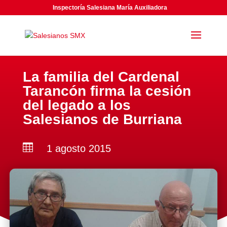
Inspectoría Salesiana María Auxiliadora
La familia del Cardenal
Tarancón firma la cesión
del legado a los
Salesianos de Burriana

1 agosto 2015