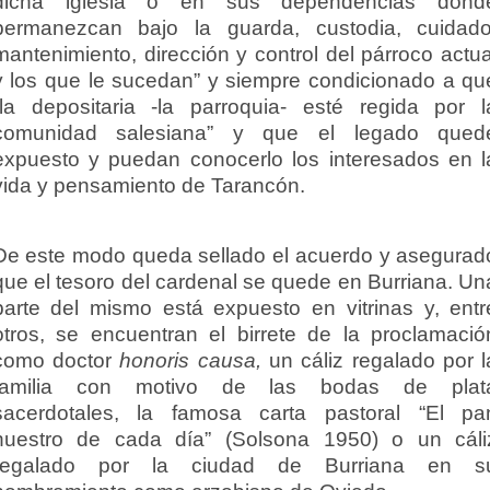
dicha iglesia o en sus dependencias dond
permanezcan bajo la guarda, custodia, cuidado
mantenimiento, dirección y control del párroco actua
y los que le sucedan” y siempre condicionado a qu
“la depositaria -la parroquia- esté regida por l
comunidad salesiana” y que el legado qued
expuesto y puedan conocerlo los interesados en l
vida y pensamiento de Tarancón.
De este modo queda sellado el acuerdo y asegurad
que el tesoro del cardenal se quede en Burriana. Un
parte del mismo está expuesto en vitrinas y, entr
otros, se encuentran el birrete de la proclamació
como doctor
honoris causa,
un cáliz regalado por l
familia con motivo de las bodas de plat
sacerdotales, la famosa carta pastoral “El pa
nuestro de cada día” (Solsona 1950) o un cáli
regalado por la ciudad de Burriana en s