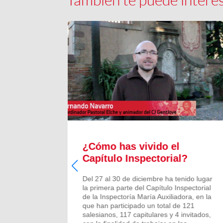
s de
¿Cómo has vivido el
 Abad
Capítulo Inspectorial?
s
Del 27 al 30 de diciembre ha tenido lugar
o de
la primera parte del Capítulo Inspectorial
de la Inspectoría María Auxiliadora, en la
que han participado un total de 121
Europeo de
salesianos, 117 capitulares y 4 invitados,