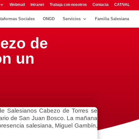
Webmail
Intranet
Trabaja con nosotros
Contacta
CAT/VAL
ataformas Sociales
ONGD
Servicios
Familia Salesiana
ezo de
on un
de Salesianos Cabezo de Torres se
enario de San Juan Bosco. La mañana
 presencia salesiana, Miguel Gambín,