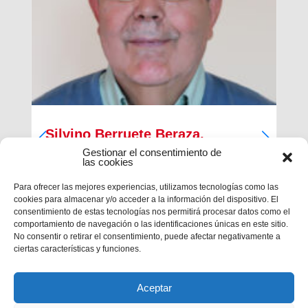
Silvino Berruete Beraza,
Salesiano sacerdote (1942-2026)
Gestionar el consentimiento de
las cookies
Desde la Inspectoría Salesiana María Auxiliadora
Para ofrecer las mejores experiencias, utilizamos tecnologías como las
se comunica que en la tarde del sábado 4 de julio
cookies para almacenar y/o acceder a la información del dispositivo. El
fallecía en Barcelona el querido hermano
consentimiento de estas tecnologías nos permitirá procesar datos como el
salesiano sacerdote don Silvino Berruete Beraza.
comportamiento de navegación o las identificaciones únicas en este sitio.
Tenía 83 años de edad y 52 años de ordenación
No consentir o retirar el consentimiento, puede afectar negativamente a
presbiterial. El domingo 5, de...
ciertas características y funciones.
Aceptar