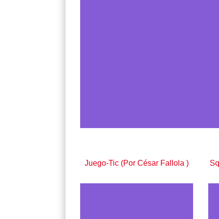
Juego-Tic (Por César Fallola )
Sq