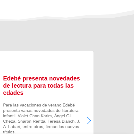
Edebé presenta novedades
Los do
de lectura para todas las
‘desca
edades
La Escuel
SMX y la f
Para las vacaciones de verano Edebé
nueva inc
presenta varias novedades de literatura
son dos ej
infantil. Violet Chan Karim, Ángel Gil
formativa.
Cheza, Sharon Rentta, Teresa Blanch, J.
A. Labari, entre otros, firman los nuevos
títulos.