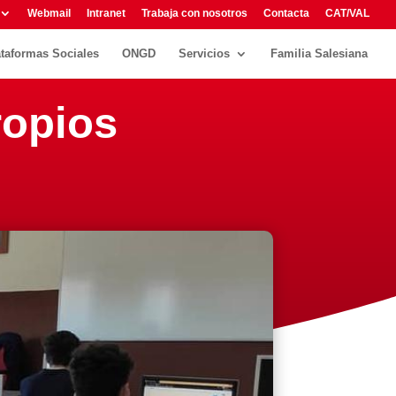
Webmail
Intranet
Trabaja con nosotros
Contacta
CAT/VAL
ataformas Sociales
ONGD
Servicios
Familia Salesiana
ropios