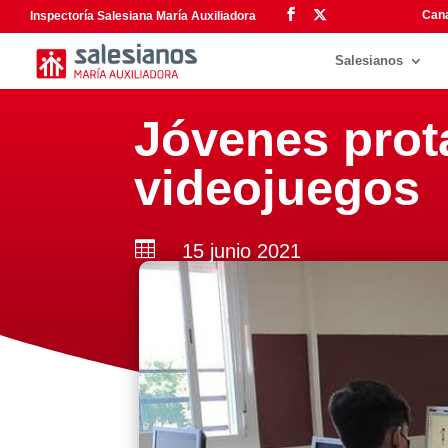
Cana
Inspectoría Salesiana María Auxiliadora
Salesianos
Jóvenes prot
videojuegos

15 junio 2021