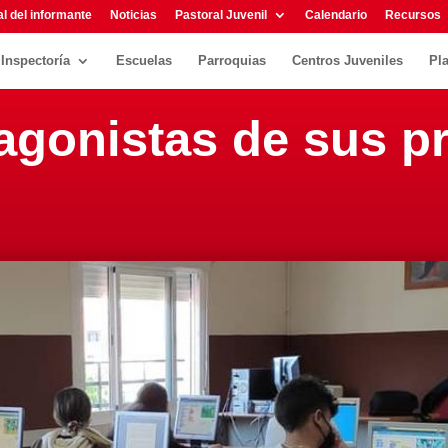
l del informante
Noticias
Pastoral Juvenil
Calendario
Recursos
Inspectoría
Escuelas
Parroquias
Centros Juveniles
Pl
agonistas de sus p