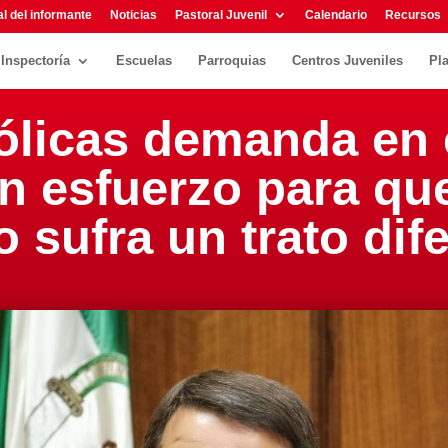
l del informante
Noticias
Pastoral Juvenil
Calendario
Recursos
Inspectoría
Escuelas
Parroquias
Centros Juveniles
Pl
ólicas demanda en 
n esfuerzo para que
 sufra un trato dif