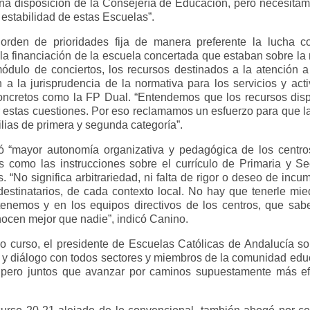
ena disposición de la Consejería de Educación, pero necesita
 estabilidad de estas Escuelas”.
orden de prioridades fija de manera preferente la lucha c
la financiación de la escuela concertada que estaban sobre la
dulo de conciertos, los recursos destinados a la atención a 
ón a la jurisprudencia de la normativa para los servicios y ac
concretos como la FP Dual. “Entendemos que los recursos dispo
r estas cuestiones. Por eso reclamamos un esfuerzo para que la
lias de primera y segunda categoría”.
 “mayor autonomía organizativa y pedagógica de los centros 
 como las instrucciones sobre el currículo de Primaria y S
 “No significa arbitrariedad, ni falta de rigor o deseo de incump
destinatarios, de cada contexto local. No hay que tenerle mie
tenemos y en los equipos directivos de los centros, que sab
ocen mejor que nadie”, indicó Canino.
o curso, el presidente de Escuelas Católicas de Andalucía soli
o y diálogo con todos sectores y miembros de la comunidad ed
pero juntos que avanzar por caminos supuestamente más ef