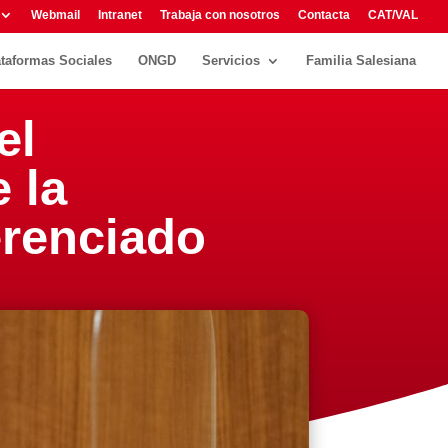
Webmail
Intranet
Trabaja con nosotros
Contacta
CAT/VAL
ataformas Sociales
ONGD
Servicios
Familia Salesiana
el
 la
erenciado