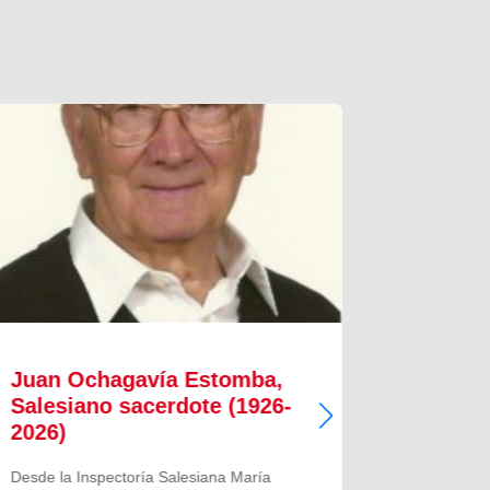
Juan Ochagavía Estomba,
Alfred
Salesiano sacerdote (1926-
Salesi
2026)
2026)
Desde la Inspectoría Salesiana María
Desde la I