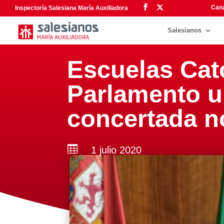
Cana
Inspectoría Salesiana María Auxiliadora
Salesianos
Escuelas Cat
Parlamento u
concertada no

1 julio 2020