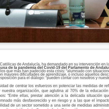
Católicas de Andalucía, ha demandado en su intervención en la
ausa de la pandemia del Covid-19 del Parlamento de Andalu
los que más han padecido esta crisis: “alumnado con situacione
 mayores dificultades de aprendizaje, o incluso aquellos desco
sposición para el diálogo: “pueden contar con nosotros y nuestr
sidad de centrar los esfuerzos en potenciar las medidas de r
 nuestra organización, que aglutina al 70% de la educaci
s: “Entre ellas, prestar atención a la delicada situación q
lumnado más desfavorecido y en riesgo y a las que el impact
bilidad de un sector sometido a una serie de medidas administ