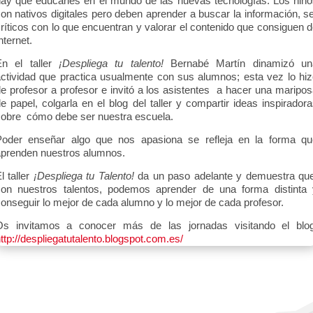
ay que educarles en el mundo de las nuevas tecnologías. Los niñ
on nativos digitales pero deben aprender a buscar la información, s
ríticos con lo que encuentran y valorar el contenido que consiguen 
nternet.
En el taller
¡Despliega tu talento!
Bernabé Martín dinamizó un
ctividad que practica usualmente con sus alumnos; esta vez lo hi
e profesor a profesor e invitó a los asistentes a hacer una maripo
e papel, colgarla en el blog del taller y compartir ideas inspirador
obre cómo debe ser nuestra escuela.
Poder enseñar algo que nos apasiona se refleja en la forma qu
prenden nuestros alumnos.
l taller
¡Despliega tu Talento!
da un paso adelante y demuestra que
con nuestros talentos, podemos aprender de una forma distinta 
onseguir lo mejor de cada alumno y lo mejor de cada profesor.
Os invitamos a conocer más de las jornadas visitando el blog
ttp://despliegatutalento.blogspot.com.es/