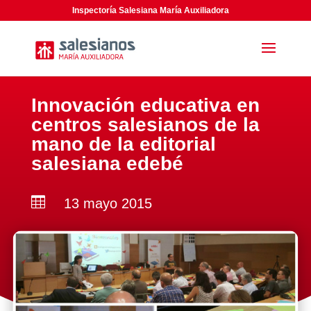
Inspectoría Salesiana María Auxiliadora
Innovación educativa en
centros salesianos de la
mano de la editorial
salesiana edebé

13 mayo 2015