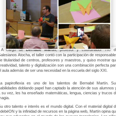
A cargo de
Bernabé Martín
, profesor y coordinador TIC d
alesianos Atocha, el taller contó con la participación de responsabl
e titularidad de centros, profesores y maestros, y quiso mostrar q
reatividad, talento y digitalización son una combinación perfecta pa
l aula además de ser una necesidad en la escuela del siglo XXI.
La papiroflexia es uno de los talentos de Bernabé Martín. Su
abilidades doblando papel han captado la atención de sus alumnos 
 su vez, les ha enseñado matemáticas, lengua, ciencias y trucos 
magia.
u otro talento e interés es el mundo digital. Con el material digital 
debéON y la infinidad de recursos en la página web, Martín opina q