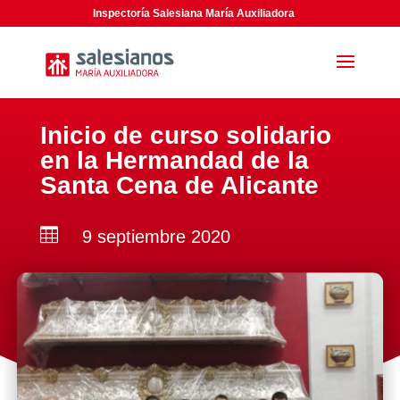
Inspectoría Salesiana María Auxiliadora
Inicio de curso solidario
en la Hermandad de la
Santa Cena de Alicante

9 septiembre 2020