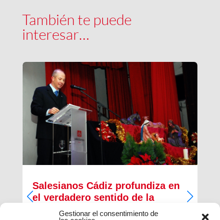
También te puede
interesar…
Salesianos Cádiz profundiza en
el verdadero sentido de la
Navidad
Gestionar el consentimiento de