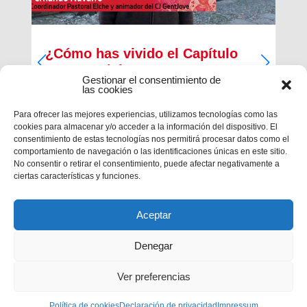
¿Cómo has vivido el Capítulo
Inspectorial?
Gestionar el consentimiento de
las cookies
Del 27 al 30 de diciembre ha tenido lugar la
primera parte del Capítulo Inspectorial de la
Para ofrecer las mejores experiencias, utilizamos tecnologías como las
Inspectoría María Auxiliadora, en la que han
cookies para almacenar y/o acceder a la información del dispositivo. El
participado un total de 121 salesianos, 117
consentimiento de estas tecnologías nos permitirá procesar datos como el
capitulares y 4 invitados, con la finalidad de
comportamiento de navegación o las identificaciones únicas en este sitio.
trabajar en las...
No consentir o retirar el consentimiento, puede afectar negativamente a
ciertas características y funciones.
Aceptar
Denegar
Ver preferencias
Política de cookies
Privacidad
|
Aviso legal
Declaración de privacidad
|
Política de cookies
Impressum