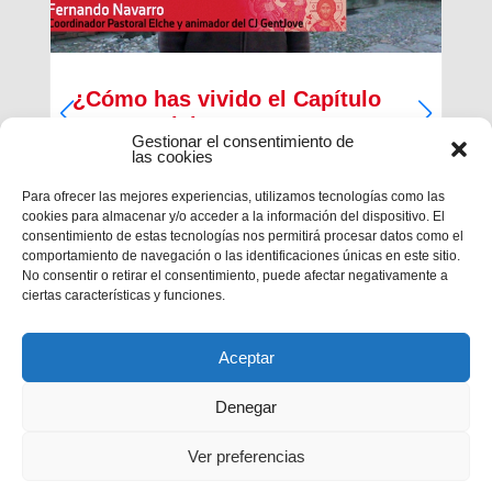
¿Cómo has vivido el Capítulo
Inspectorial?
Gestionar el consentimiento de
las cookies
Del 27 al 30 de diciembre ha tenido lugar la
primera parte del Capítulo Inspectorial de la
Para ofrecer las mejores experiencias, utilizamos tecnologías como las
Inspectoría María Auxiliadora, en la que han
cookies para almacenar y/o acceder a la información del dispositivo. El
participado un total de 121 salesianos, 117
consentimiento de estas tecnologías nos permitirá procesar datos como el
capitulares y 4 invitados, con la finalidad de
comportamiento de navegación o las identificaciones únicas en este sitio.
trabajar en las...
No consentir o retirar el consentimiento, puede afectar negativamente a
ciertas características y funciones.
Aceptar
Denegar
Ver preferencias