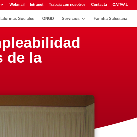
Webmail
Intranet
Trabaja con nosotros
Contacta
CAT/VAL
ataformas Sociales
ONGD
Servicios
Familia Salesiana
pleabilidad
 de la