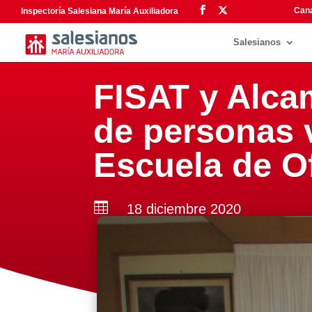
Cana
Inspectoría Salesiana María Auxiliadora
Salesianos
FISAT y Alca
de personas v
Escuela de O

18 diciembre 2020