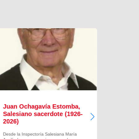
Juan Ochagavía Estomba,
Alfred
Salesiano sacerdote (1926-
Salesi
2026)
2026)
Desde la Inspectoría Salesiana María
Desde la I