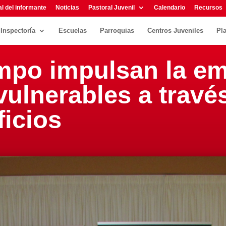
l del informante
Noticias
Pastoral Juvenil
Calendario
Recursos
Inspectoría
Escuelas
Parroquias
Centros Juveniles
Pl
mpo impulsan la em
ulnerables a través
ficios