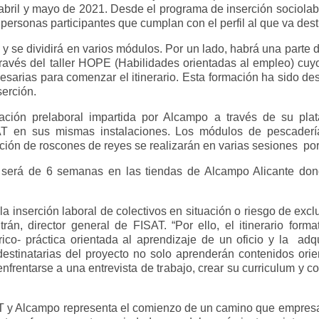
 abril y mayo de 2021. Desde el programa de inserción sociolab
 personas participantes que cumplan con el perfil al que va dest
s y se dividirá en varios módulos. Por un lado, habrá una parte 
ravés del taller HOPE (Habilidades orientadas al empleo) cuyo 
cesarias para comenzar el itinerario. Esta formación ha sido d
serción.
mación prelaboral impartida por Alcampo a través de su plat
T en sus mismas instalaciones. Los módulos de pescadería, 
icación de roscones de reyes se realizarán en varias sesiones po
al será de 6 semanas en las tiendas de Alcampo Alicante don
 la inserción laboral de colectivos en situación o riesgo de excl
ltrán, director general de FISAT. “Por ello, el itinerario f
ico- práctica orientada al aprendizaje de un oficio y la adqu
stinatarias del proyecto no solo aprenderán contenidos orie
nfrentarse a una entrevista de trabajo, crear su curriculum y
T y Alcampo representa el comienzo de un camino que empresa 