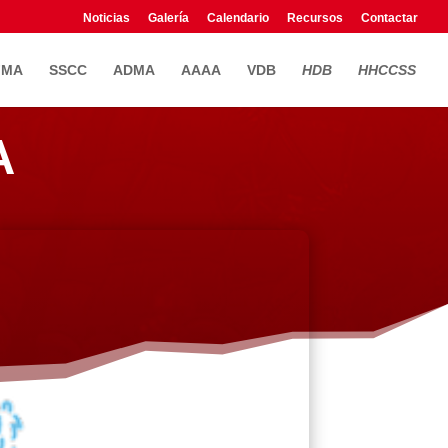
Noticias
Galería
Calendario
Recursos
Contactar
FMA
SSCC
ADMA
AAAA
VDB
HDB
HHCCSS
A