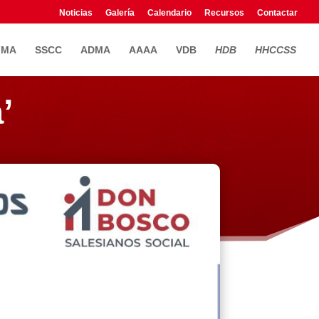
Noticias
Galería
Calendario
Recursos
Contactar
FMA
SSCC
ADMA
AAAA
VDB
HDB
HHCCSS
’