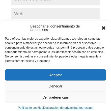
Guarda mi nombre, correo electrónico y web en este
Gestionar el consentimiento de
las cookies
navegador para la próxima vez que comente.
Para ofrecer las mejores experiencias, utilizamos tecnologías como las
Enviar comentario
cookies para almacenar y/o acceder a la información del dispositivo. El
consentimiento de estas tecnologías nos permitirá procesar datos como el
comportamiento de navegación o las identificaciones únicas en este sitio.
No consentir o retirar el consentimiento, puede afectar negativamente a
ciertas características y funciones.
Aceptar
Denegar
Ver preferencias
Política de cookies
Declaración de privacidad
Impressum
Privacidad
|
Aviso legal
|
Política de cookies