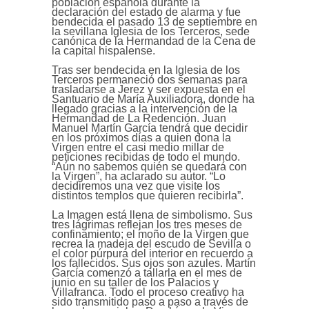
población española durante la
declaración del estado de alarma y fue
bendecida el pasado 13 de septiembre en
la sevillana Iglesia de los Terceros, sede
canónica de la Hermandad de la Cena de
la capital hispalense.
Tras ser bendecida en la Iglesia de los
Terceros permaneció dos semanas para
trasladarse a Jerez y ser expuesta en el
Santuario de María Auxiliadora, donde ha
llegado gracias a la intervención de la
Hermandad de La Redención. Juan
Manuel Martín García tendrá que decidir
en los próximos días a quien dona la
Virgen entre el casi medio millar de
peticiones recibidas de todo el mundo.
“Aún no sabemos quién se quedará con
la Virgen”, ha aclarado su autor. “Lo
decidiremos una vez que visite los
distintos templos que quieren recibirla”.
La Imagen está llena de simbolismo. Sus
tres lágrimas reflejan los tres meses de
confinamiento; el moño de la Virgen que
recrea la madeja del escudo de Sevilla o
el color púrpura del interior en recuerdo a
los fallecidos. Sus ojos son azules. Martín
García comenzó a tallarla en el mes de
junio en su taller de los Palacios y
Villafranca. Todo el proceso creativo ha
sido transmitido paso a paso a través de