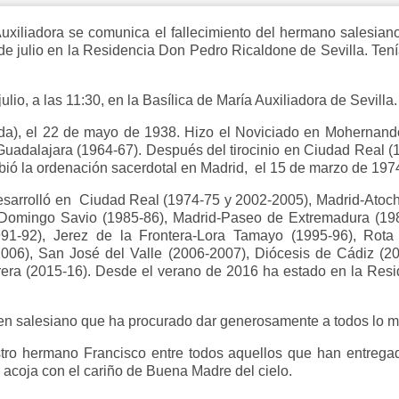
Auxiliadora se comunica el fallecimiento del hermano salesian
de julio en la Residencia Don Pedro Ricaldone de Sevilla. Ten
lio, a las 11:30, en la Basílica de María Auxiliadora de Sevilla.
da), el 22 de mayo de 1938. Hizo el Noviciado en Mohernando
 Guadalajara (1964-67). Después del tirocinio en Ciudad Real (
ió la ordenación sacerdotal en Madrid, el 15 de marzo de 197
desarrolló en Ciudad Real (1974-75 y 2002-2005), Madrid-Atoch
-Domingo Savio (1985-86), Madrid-Paseo de Extremadura (1986
1-92), Jerez de la Frontera-Lora Tamayo (1995-96), Rota
06), San José del Valle (2006-2007), Diócesis de Cádiz (20
trera (2015-16). Desde el verano de 2016 ha estado en la Res
n salesiano que ha procurado dar generosamente a todos lo me
ro hermano Francisco entre todos aquellos que han entregad
o acoja con el cariño de Buena Madre del cielo.