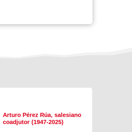
Arturo Pérez Rúa, salesiano
Julio 
coadjutor (1947-2025)
salesi
2025)