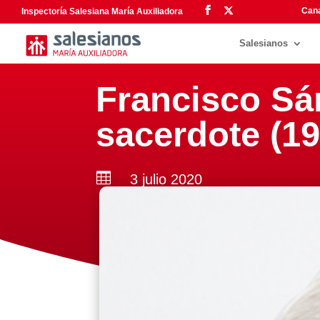
Cana
Inspectoría Salesiana María Auxiliadora
Salesianos
Francisco Sá
sacerdote (1

3 julio 2020