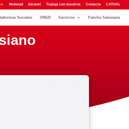
Webmail
Intranet
Trabaja con nosotros
Contacta
CAT/VAL
ataformas Sociales
ONGD
Servicios
Familia Salesiana
esiano