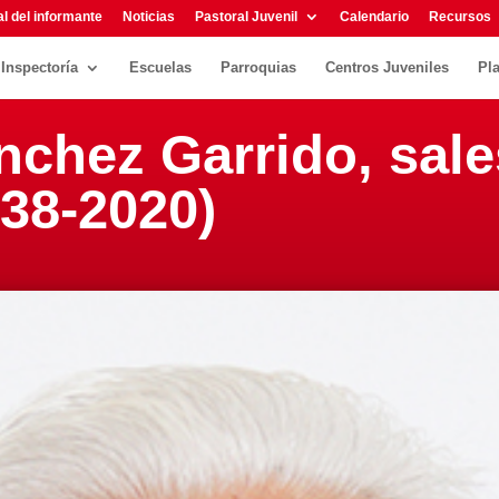
l del informante
Noticias
Pastoral Juvenil
Calendario
Recursos
Inspectoría
Escuelas
Parroquias
Centros Juveniles
Pl
nchez Garrido, sal
938-2020)