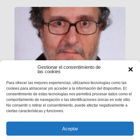
Gestionar el consentimiento de
las cookies
Para ofrecer las mejores experiencias, utilizamos tecnologías como las
Víctor Cortés Martínez,
cookies para almacenar y/o acceder a la información del dispositivo. El
Salesiano coadjutor (1951-2025)
consentimiento de estas tecnologías nos permitirá procesar datos como el
comportamiento de navegación o las identificaciones únicas en este sitio.
No consentir o retirar el consentimiento, puede afectar negativamente a
Tenía 74 años de edad y había cumplido los 56
ciertas características y funciones.
de salesiano.
Aceptar