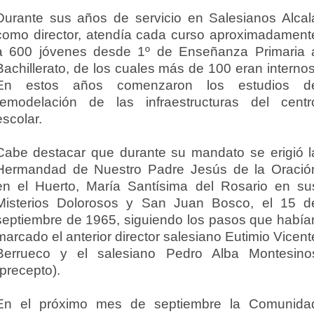
Durante sus años de servicio en Salesianos Alcal
como director, atendía cada curso aproximadament
a 600 jóvenes desde 1º de Enseñanza Primaria 
Bachillerato, de los cuales más de 100 eran internos
En estos años comenzaron los estudios d
remodelación de las infraestructuras del centr
escolar.
Cabe destacar que durante su mandato se erigió l
Hermandad de Nuestro Padre Jesús de la Oració
en el Huerto, María Santísima del Rosario en su
Misterios Dolorosos y San Juan Bosco, el 15 d
septiembre de 1965, siguiendo los pasos que había
marcado el anterior director salesiano Eutimio Vicent
Berrueco y el salesiano Pedro Alba Montesino
(precepto).
En el próximo mes de septiembre la Comunida