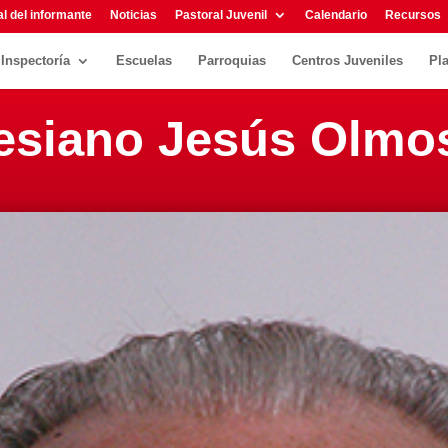
l del informante
Noticias
Pastoral Juvenil
Calendario
Recursos
Inspectoría
Escuelas
Parroquias
Centros Juveniles
Pl
alesiano Jesús Olmo