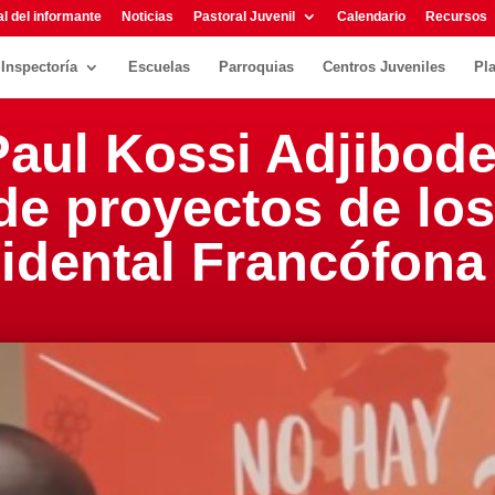
l del informante
Noticias
Pastoral Juvenil
Calendario
Recursos
Inspectoría
Escuelas
Parroquias
Centros Juveniles
Pl
Paul Kossi Adjibode
de proyectos de lo
cidental Francófona