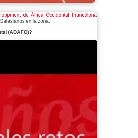
oppment de África Occidental Francófona
 Salesianos en la zona.
ental (ADAFO)?