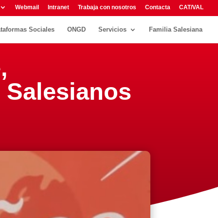
Webmail
Intranet
Trabaja con nosotros
Contacta
CAT/VAL
ataformas Sociales
ONGD
Servicios
Familia Salesiana
,
s Salesianos