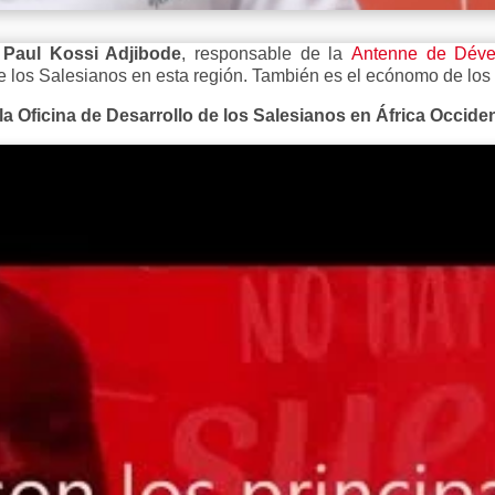
a
Paul Kossi Adjibode
, responsable de la
Antenne de Dével
e los Salesianos en esta región. También es el ecónomo de los
 la Oficina de Desarrollo de los Salesianos en África Occid