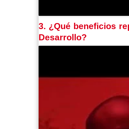
3. ¿Qué beneficios re
Desarrollo?