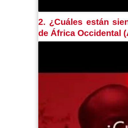
2. ¿Cuáles están sie
de África Occidental 