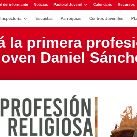
l del informante
Noticias
Pastoral Juvenil
Calendario
Recursos
Inspectoría
Escuelas
Parroquias
Centros Juveniles
Pl
á la primera profe
l joven Daniel Sánc