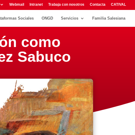
Webmail
Intranet
Trabaja con nosotros
Contacta
CAT/VAL
ataformas Sociales
ONGD
Servicios
Familia Salesiana
sión como
hez Sabuco