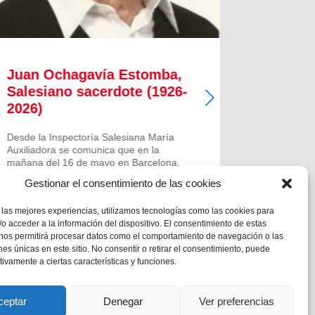
Juan Ochagavía Estomba,
Alfred
Salesiano sacerdote (1926-
Salesi
2026)
2026)
Desde la Inspectoría Salesiana María
Desde la I
Auxiliadora se comunica que en la
Auxiliado
mañana del 16 de mayo en Barcelona,
repentinam
falleció el querido hermano salesiano
querido h
Gestionar el consentimiento de las cookies
sacerdote don Juan Ochagavía Estomba.
Alfredo Ib
Tenía 99 años de edad y había cumplido
edad y hab
 las mejores experiencias, utilizamos tecnologías como las cookies para
los 81 de salesiano y los 72 de sacerdote.
y los 56 de
o acceder a la información del dispositivo. El consentimiento de estas
El...
 nos permitirá procesar datos como el comportamiento de navegación o las
ones únicas en este sitio. No consentir o retirar el consentimiento, puede
tivamente a ciertas características y funciones.
ceptar
Denegar
Ver preferencias