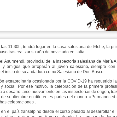
las 11.30h, tendrá lugar en la casa salesiana de Elche, la pri
o tras realizar su año de noviciado en Italia.
l Asurmendi, provincial de la inspectoría salesiana de María Au
s y amigos que arroparán al joven salesiano, siempre con 
n el inicio de su andadura como Salesiano de Don Bosco.
ción extraordinaria ocasionada por la COVID-19 ha requerido l
 y social. Por ese motivo, la celebración de la primera profes
ada a desarrollarse nuevamente en las inspectorías de origen, t
1 de septiembre en diferentes partes del mundo. «Permaneced 
has celebraciones .
a en el país transalpino desde el curso pasado al desarrollar 
sta etapa ubicadas en Europa, donde ha compartido form