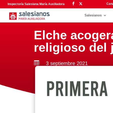
Cana
Inspectoría Salesiana María Auxiliadora
Salesianos
Elche acoger
religioso de

3 septiembre 2021