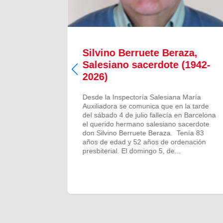
Silvino Berruete Beraza,
(1942-
Salesiano sacerdote (1942-
2026)
 María
Desde la Inspectoría Salesiana María
ta noche
Auxiliadora se comunica que en la tarde
rido
del sábado 4 de julio fallecía en Barcelona
on Carlos
el querido hermano salesiano sacerdote
dad y
don Silvino Berruete Beraza. Tenía 83
no y los
años de edad y 52 años de ordenación
drá...
presbiterial. El domingo 5, de...