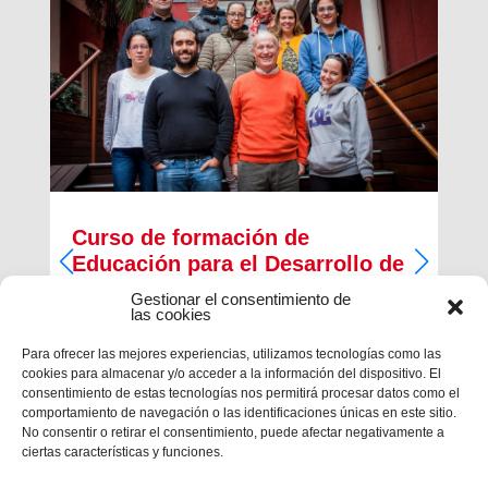
Curso de formación de
Educación para el Desarrollo de
las ONGD salesianas
Gestionar el consentimiento de
las cookies
Durante el mes de diciembre se ha llevado a
cabo el encuentro de los equipos de Educación
Para ofrecer las mejores experiencias, utilizamos tecnologías como las
para el Desarrollo (EpD) de las ONGD salesianas
cookies para almacenar y/o acceder a la información del dispositivo. El
Solidaridad Don Bosco, Vols y Jóvenes y
consentimiento de estas tecnologías nos permitirá procesar datos como el
Desarrollo en Madrid con la celebración de un
comportamiento de navegación o las identificaciones únicas en este sitio.
curso sobre...
No consentir o retirar el consentimiento, puede afectar negativamente a
ciertas características y funciones.