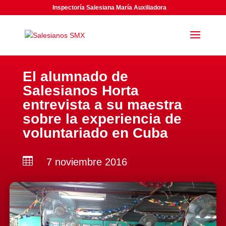
Inspectoría Salesiana María Auxiliadora
El alumnado de
Salesianos Horta
entrevista a su maestra
sobre la experiencia de
voluntariado en Cuba

7 noviembre 2016