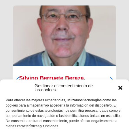
Silvino Berruete Beraza,
Salesiano sacerdote (1942-2026)
Gestionar el consentimiento de
las cookies
Desde la Inspectoría Salesiana María Auxiliadora
Para ofrecer las mejores experiencias, utilizamos tecnologías como las
se comunica que en la tarde del sábado 4 de julio
cookies para almacenar y/o acceder a la información del dispositivo. El
fallecía en Barcelona el querido hermano
consentimiento de estas tecnologías nos permitirá procesar datos como el
salesiano sacerdote don Silvino Berruete Beraza.
comportamiento de navegación o las identificaciones únicas en este sitio.
Tenía 83 años de edad y 52 años de ordenación
No consentir o retirar el consentimiento, puede afectar negativamente a
presbiterial. El domingo 5, de...
ciertas características y funciones.