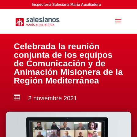
Inspectoría Salesiana María Auxiliadora
Celebrada la reunión
conjunta de los equipos
de Comunicación y de
Animación Misionera de la
Región Mediterránea

2 noviembre 2021