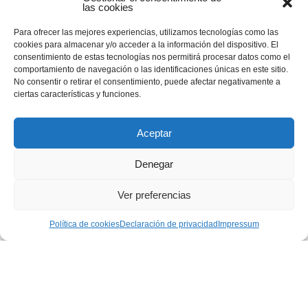
las cookies
el nuevo modelo de
enseñanzas
Para ofrecer las mejores experiencias, utilizamos tecnologías como las
cookies para almacenar y/o acceder a la información del dispositivo. El
31 marzo 2020
|
Uncategorized
consentimiento de estas tecnologías nos permitirá procesar datos como el
comportamiento de navegación o las identificaciones únicas en este sitio.
Sabemos que nos podemos huir del Estado de
No consentir o retirar el consentimiento, puede afectar negativamente a
Alarma, del Coronavirus ni de la crisis sanitaria y
ciertas características y funciones.
social que ha...
Aceptar
Denegar
Página 4 de 4
Ver preferencias
«
1
2
3
4
Política de cookies
Declaración de privacidad
Impressum