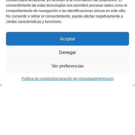
cookies para almacenar y/o acceder a la información del dispositivo. El
« PRIMERA
consentimiento de estas tecnologías nos permitirá procesar datos como el
comportamiento de navegación o las identificaciones únicas en este sitio.
No consentir o retirar el consentimiento, puede afectar negativamente a
...
...
«
10
13
14
ciertas características y funciones.
...
...
15
16
17
20
Aceptar
Denegar
»
Ver preferencias
ÚLTIMA »
Política de cookies
Declaración de privacidad
Impressum
Privacidad
|
Aviso legal
|
Política de cookies