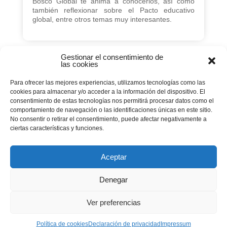
Bosco Global te anima a conocerlos, así como
también reflexionar sobre el Pacto educativo
global, entre otros temas muy interesantes.
Gestionar el consentimiento de
las cookies
Página 42 de 72
Para ofrecer las mejores experiencias, utilizamos tecnologías como las
cookies para almacenar y/o acceder a la información del dispositivo. El
« PRIMERA
consentimiento de estas tecnologías nos permitirá procesar datos como el
comportamiento de navegación o las identificaciones únicas en este sitio.
No consentir o retirar el consentimiento, puede afectar negativamente a
...
...
«
10
20
30
ciertas características y funciones.
...
40
41
42
43
44
Aceptar
Denegar
...
50
60
70
»
Ver preferencias
ÚLTIMA »
Política de cookies
Declaración de privacidad
Impressum