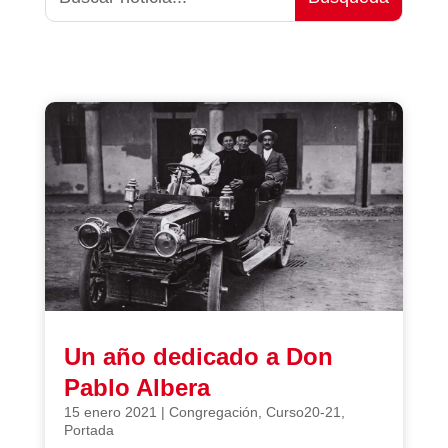
Un año dedicado a Don
Pablo Albera
15 enero 2021
|
Congregación
,
Curso20-21
,
Portada