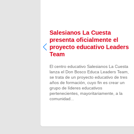
os y
Salesianos La Cuesta
ianos
presenta oficialmente el
proyecto educativo Leaders
Team
vivido la
 con
El centro educativo Salesianos La Cuesta
tir
lanza el Don Bosco Educa Leaders Team,
iudad y
se trata de un proyecto educativo de tres
rias como
años de formación, cuyo fin es crear un
 del
grupo de líderes educativos
..
pertenecientes, mayoritariamente, a la
comunidad...