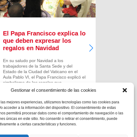
El Papa Francisco explica lo
Fotono
que deben expresar los
Salesi
regalos en Navidad
premia
Corto 
En su saludo por Navidad a los
género
trabajadores de la Santa Sede y del
Estado de la Ciudad del Vaticano en el
Jara Mont
Aula Pablo VI, el Papa Francisco explicó el
Bachillerat
simbolismo de los regalos que
Corto sobr
habitualmente las personas se obsequian
Gestionar el consentimiento de las cookies
convocado 
en Navidad, además de reflexionar...
Juventud. 
 las mejores experiencias, utilizamos tecnologías como las cookies para
premios, e
o acceder a la información del dispositivo. El consentimiento de estas
bienestar..
 nos permitirá procesar datos como el comportamiento de navegación o las
ones únicas en este sitio. No consentir o retirar el consentimiento, puede
tivamente a ciertas características y funciones.