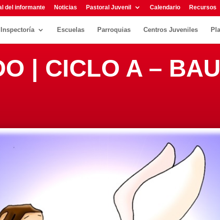
l del informante
Noticias
Pastoral Juvenil
Calendario
Recursos
Inspectoría
Escuelas
Parroquias
Centros Juveniles
Pl
DO | CICLO A – BA