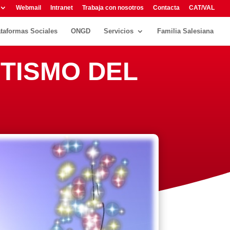
Webmail
Intranet
Trabaja con nosotros
Contacta
CAT/VAL
ataformas Sociales
ONGD
Servicios
Familia Salesiana
UTISMO DEL