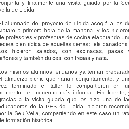
conjunta y finalmente una visita guiada por la Se
Vella de Lleida.
El alumnado del proyecto de Lleida acogió a los d
Mataró a primera hora de la mañana, y les hiciero
de profesores y profesoras de cocina elaborando un
receta bien típica de aquellas tierras: "els panadons"
Los hicieron salados, con espinacas, pasas 
piñones y también dulces, con fresas y nata.
Los mismos alumnos leridanos ya tenían preparad
el almuerzo-picnic que harían conjuntamente, y un
vez terminado el taller lo compartieron en u
momento de encuentro más informal. Finalmente, 
gracias a la visita guiada que les hizo una de la
educadoras de la PES de Lleida, hicieron recorrid
por la Seu Vella, compartiendo en este caso un rat
de formación histórica.