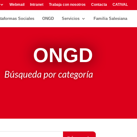
Webmail
Intranet
Trabaja con nosotros
Contacta
CAT/VAL
ataformas Sociales
ONGD
Servicios
Familia Salesiana
ONGD
Búsqueda por categoría