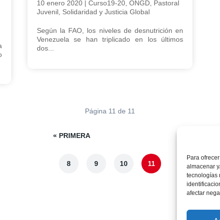
10 enero 2020
|
Curso19-20
,
ONGD
,
Pastoral
Juvenil
,
Solidaridad y Justicia Global
Según la FAO, los niveles de desnutrición en
Venezuela se han triplicado en los últimos
a
dos...
o
Página 11 de 11
« PRIMERA
Para ofrecer
8
9
10
11
almacenar y/
tecnologías
identificaci
afectar nega