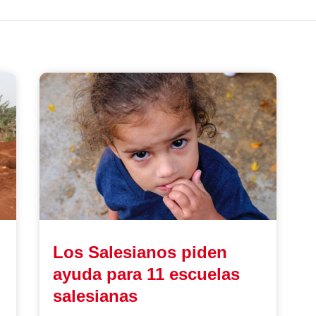
Los Salesianos piden
ayuda para 11 escuelas
salesianas