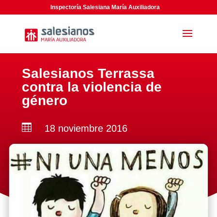
Inspectoría Salesiana María Auxiliadora
Salesianos Terrassa
contra la violencia de
género

18 noviembre 2016