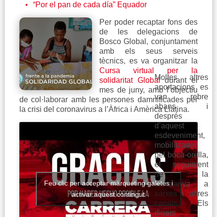
“Por el pan de cada día” Equador
Per poder recaptar fons des
de les delegacions de
Bosco Global, conjuntament
amb els seus serveis
tècnics, es va organitzar la
Cursa virtual per la
Moltes altres
solidaritat Global
durant el
aportacions es
mes de juny, amb l’objectiu
van rebre
de col·laborar amb les persones damnificades per
abans i
la crisi del coronavirus a l’Àfrica i Amèrica Llatina.
després
d’aquest
esdeveniment,
mobilitzades
pel boca-orella,
el seguiment
de la
Feu clic per acceptar màrqueting galetes i
campanya a
xarxes i altres
activar aquest contingut
canals. Els
diners