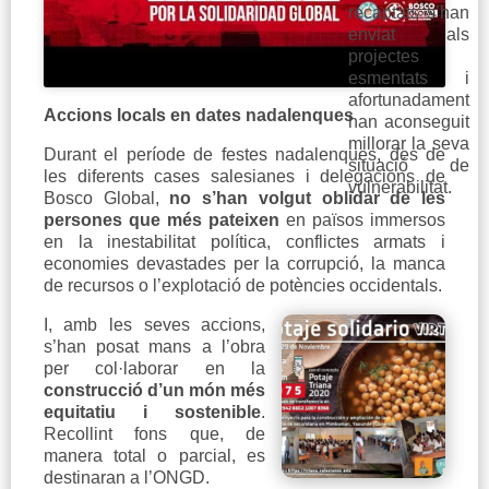
recaptats s’han
enviat als
projectes
esmentats i
afortunadament
Accions locals en dates nadalenques
han aconseguit
millorar la seva
Durant el període de festes nadalenques, des de
situació de
les diferents cases salesianes i delegacions de
vulnerabilitat.
Bosco Global,
no s’han volgut oblidar de les
persones que més pateixen
en països immersos
en la inestabilitat política, conflictes armats i
economies devastades per la corrupció, la manca
de recursos o l’explotació de potències occidentals.
I, amb les seves accions,
s’han posat mans a l’obra
per col·laborar en la
construcció d’un món més
equitatiu i sostenible
.
Recollint fons que, de
manera total o parcial, es
destinaran a l’ONGD.