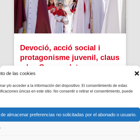
Devoció, acció social i
protagonisme juvenil, claus
a les Germandats
nto de las cookies
Salesianes davant
l’arribada de la Setmana
ar y/o acceder a la información del dispositivo. El consentimiento de estas
icaciones únicas en este sitio. No consentir o retirar el consentimiento, puede
Santa
Més d’una trentena de Germandats i Confraries
reflecteixen el carisma de Don Bosco
 de almacenar preferencias no solicitadas por el abonado o usuario.
r