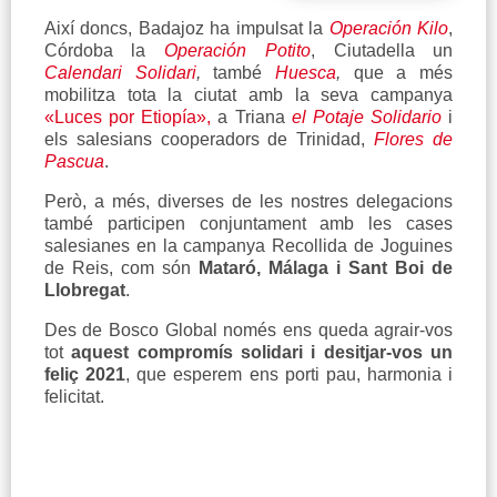
Així doncs, Badajoz ha impulsat la
Operación Kilo
,
Córdoba la
Operación
Potito
, Ciutadella un
Calendari Solidari
,
també
Huesca
,
que a més
mobilitza tota la ciutat amb la seva campanya
«Luces por Etiopía»,
a Triana
el Potaje Solidario
i
els salesians cooperadors de Trinidad,
Flores de
Pascua
.
Però, a més, diverses de les nostres delegacions
també participen conjuntament amb les cases
salesianes en la campanya Recollida de Joguines
de Reis, com són
Mataró, Málaga i Sant Boi de
Llobregat
.
Des de Bosco Global només ens queda agrair-vos
tot
aquest compromís solidari i desitjar-vos un
feliç 2021
, que esperem ens porti pau, harmonia i
felicitat.