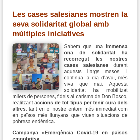
Les cases salesianes mostren la
seva solidaritat global amb
múltiples iniciatives
Sabem que una
immensa
ona de solidaritat ha
recorregut les nostres
cases salesianes
durant
aquests llargs mesos. I
continua, a dia d’avui, més
viva que mai. Aquesta
solidaritat ha mobilitzat
milers de persones, fidels al carisma de Don Bosco,
realitzant
accions de tot tipus per tenir cura dels
altres
, tant en el nostre entorn més immediat com
en països més llunyans que viuen situacions de
pobresa endèmica.
Campanya «Emergència Covid-19 en països
empobrits»