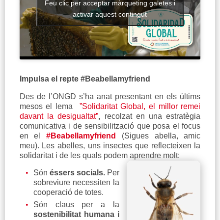
Feu clic per acceptar màrqueting galetes i
activar aquest contingut
Impulsa el repte #Beabellamyfriend
Des de l’ONGD s’ha anat presentant en els últims
mesos el lema
”Solidaritat Global, el millor remei
davant la desigualtat”
,
recolzat en una estratègia
comunicativa i de sensibilització que posa el focus
en el
#Beabellamyfriend
(Sigues abella, amic
meu). Les abelles, uns insectes que reflecteixen la
solidaritat i de les quals podem aprendre molt:
Són
éssers socials.
Per
sobreviure necessiten la
cooperació de totes.
Són claus per a la
sostenibilitat humana i