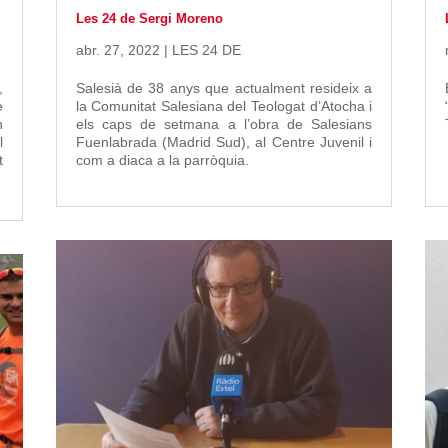
Les 24 de Sergi Moreno
abr. 27, 2022
|
LES 24 DE
,
Salesià de 38 anys que actualment resideix a
e
la Comunitat Salesiana del Teologat d’Atocha i
n
els caps de setmana a l’obra de Salesians
l
Fuenlabrada (Madrid Sud), al Centre Juvenil i
t
com a diaca a la parròquia.