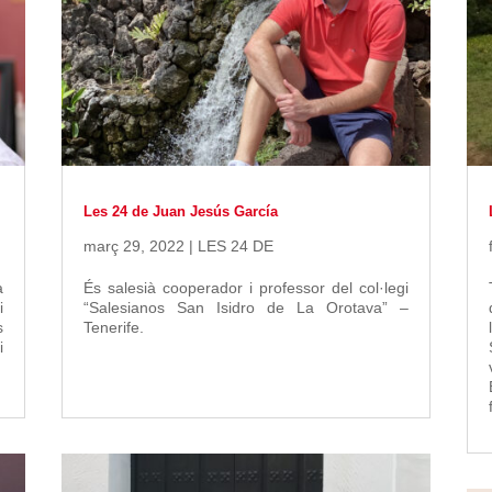
Les 24 de Juan Jesús García
març 29, 2022
|
LES 24 DE
a
És salesià cooperador i professor del col·legi
i
“Salesianos San Isidro de La Orotava” –
s
Tenerife.
i