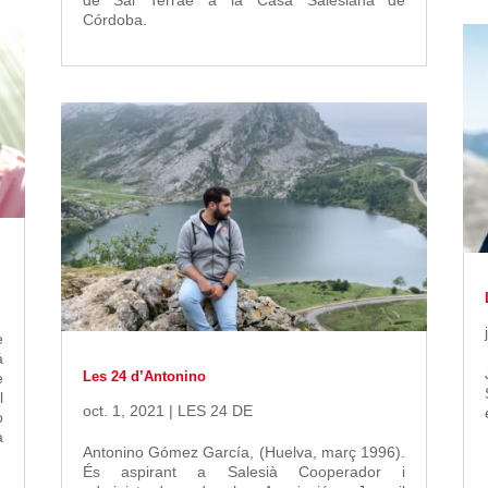
de Sal Terrae a la Casa Salesiana de
Córdoba.
e
á
Les 24 d’Antonino
e
l
oct. 1, 2021
|
LES 24 DE
o
a
Antonino Gómez García, (Huelva, març 1996).
És aspirant a Salesià Cooperador i