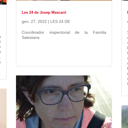
Les 24 de Josep Mascaró
gen. 27, 2022
|
LES 24 DE
Coordinador inspectorial de la Família
a
Salesiana
e
e
n
.
e