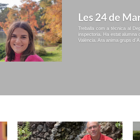
Les 24 de Ma
Treballa com a tècnica al Dep
inspectoria. Ha estat alumna
València. Ara anima grups d´Arr