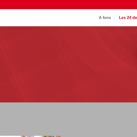
A fons
Les 24 de