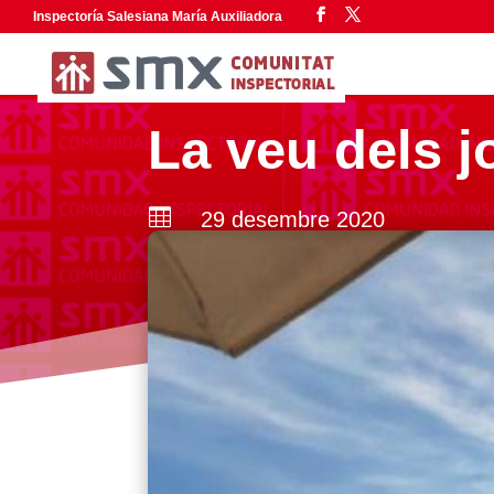
Inspectoría Salesiana María Auxiliadora
La veu dels j

29 desembre 2020