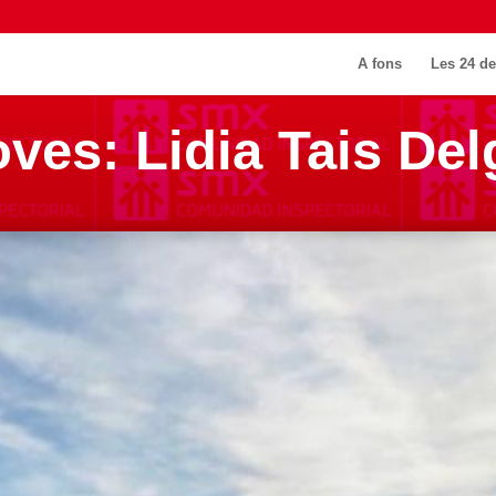
A fons
Les 24 de
oves: Lidia Tais De