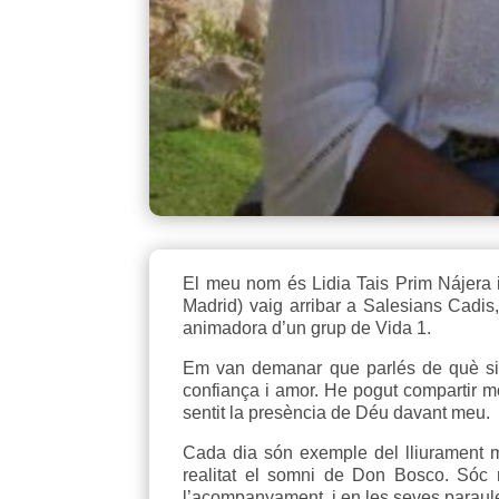
El meu nom és Lidia Tais Prim Nájera i
Madrid) vaig arribar a Salesians Cadis
animadora d’un grup de Vida 1.
Em van demanar que parlés de què sign
confiança i amor. He pogut compartir mo
sentit la presència de Déu davant meu.
Cada dia són exemple del lliurament m
realitat el somni de Don Bosco. Sóc 
l’acompanyament, i en les seves paraule