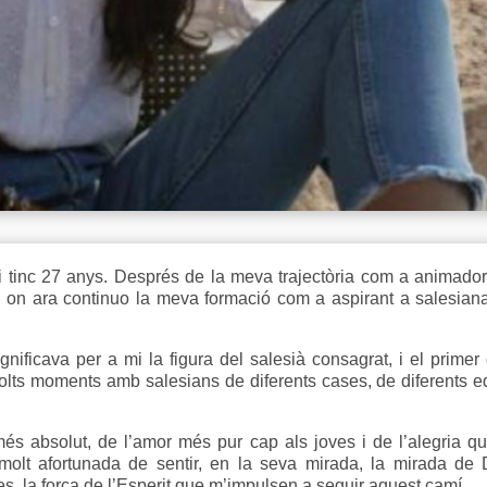
 tinc 27 anys. Després de la meva trajectòria com a animadora
, on ara continuo la meva formació com a aspirant a salesian
ificava per a mi la figura del salesià consagrat, i el primer
lts moments amb salesians de diferents cases, de diferents eda
és absolut, de l’amor més pur cap als joves i de l’alegria q
molt afortunada de sentir, en la seva mirada, la mirada de
s, la força de l’Esperit que m’impulsen a seguir aquest camí.