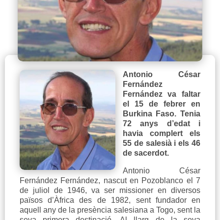
Antonio César
Fernández
Fernández va faltar
el 15 de febrer en
Burkina Faso. Tenia
72 anys d’edat i
havia complert els
55 de salesià i els 46
de sacerdot.
Antonio César
Fernández Fernández, nascut en Pozoblanco el 7
de juliol de 1946, va ser missioner en diversos
països d’Àfrica des de 1982, sent fundador en
aquell any de la presència salesiana a Togo, sent la
seva primera destinació. Al llarg de la seva