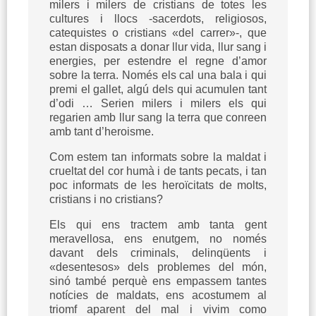
milers i milers de cristians de totes les
cultures i llocs -sacerdots, religiosos,
catequistes o cristians «del carrer»-, que
estan disposats a donar llur vida, llur sang i
energies, per estendre el regne d’amor
sobre la terra. Només els cal una bala i qui
premi el gallet, algú dels qui acumulen tant
d’odi … Serien milers i milers els qui
regarien amb llur sang la terra que conreen
amb tant d’heroisme.
Com estem tan informats sobre la maldat i
crueltat del cor humà i de tants pecats, i tan
poc informats de les heroïcitats de molts,
cristians i no cristians?
Els qui ens tractem amb tanta gent
meravellosa, ens enutgem, no només
davant dels criminals, delinqüents i
«desentesos» dels problemes del món,
sinó també perquè ens empassem tantes
notícies de maldats, ens acostumem al
triomf aparent del mal i vivim como