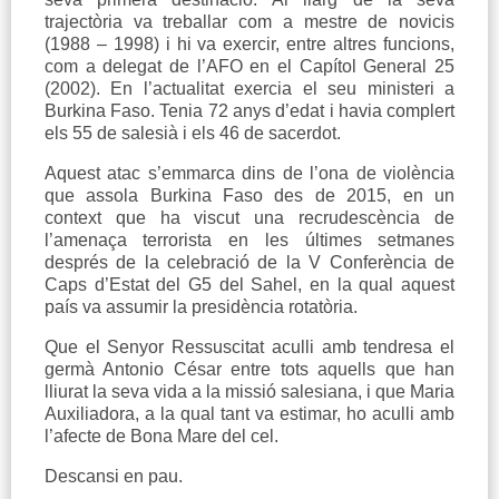
trajectòria va treballar com a mestre de novicis
(1988 – 1998) i hi va exercir, entre altres funcions,
com a delegat de l’AFO en el Capítol General 25
(2002). En l’actualitat exercia el seu ministeri a
Burkina Faso. Tenia 72 anys d’edat i havia complert
els 55 de salesià i els 46 de sacerdot.
Aquest atac s’emmarca dins de l’ona de violència
que assola Burkina Faso des de 2015, en un
context que ha viscut una recrudescència de
l’amenaça terrorista en les últimes setmanes
després de la celebració de la V Conferència de
Caps d’Estat del G5 del Sahel, en la qual aquest
país va assumir la presidència rotatòria.
Que el Senyor Ressuscitat aculli amb tendresa el
germà Antonio César entre tots aquells que han
lliurat la seva vida a la missió salesiana, i que Maria
Auxiliadora, a la qual tant va estimar, ho aculli amb
l’afecte de Bona Mare del cel.
Descansi en pau.