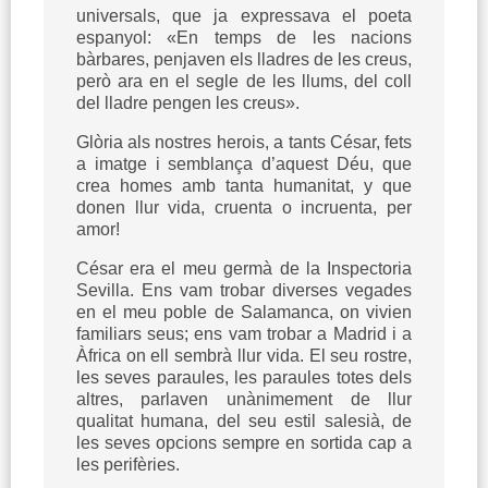
universals, que ja expressava el poeta
espanyol: «En temps de les nacions
bàrbares, penjaven els lladres de les creus,
però ara en el segle de les llums, del coll
del lladre pengen les creus».
Glòria als nostres herois, a tants César, fets
a imatge i semblança d’aquest Déu, que
crea homes amb tanta humanitat, y que
donen llur vida, cruenta o incruenta, per
amor!
César era el meu germà de la Inspectoria
Sevilla. Ens vam trobar diverses vegades
en el meu poble de Salamanca, on vivien
familiars seus; ens vam trobar a Madrid i a
Àfrica on ell sembrà llur vida. El seu rostre,
les seves paraules, les paraules totes dels
altres, parlaven unànimement de llur
qualitat humana, del seu estil salesià, de
les seves opcions sempre en sortida cap a
les perifèries.