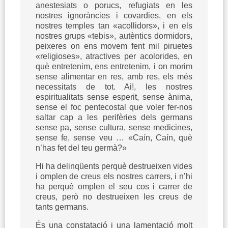
anestesiats o porucs, refugiats en les
nostres ignoràncies i covardies, en els
nostres temples tan «acollidors», i en els
nostres grups «tebis», autèntics dormidors,
peixeres on ens movem fent mil piruetes
«religioses», atractives per acolorides, en
què entretenim, ens entretenim, i on morim
sense alimentar en res, amb res, els més
necessitats de tot. Ai!, les nostres
espiritualitats sense esperit, sense ànima,
sense el foc pentecostal que voler fer-nos
saltar cap a les perifèries dels germans
sense pa, sense cultura, sense medicines,
sense fe, sense veu … «Caín, Caín, què
n’has fet del teu germà?»
Hi ha delinqüents perquè destrueixen vides
i omplen de creus els nostres carrers, i n’hi
ha perquè omplen el seu cos i carrer de
creus, però no destrueixen les creus de
tants germans.
És una constatació i una lamentació molt