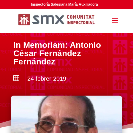
Inspectoría Salesiana María Auxiliadora
In Memoriam: Antonio
César Fernández
Fernández

24 febrer 2019