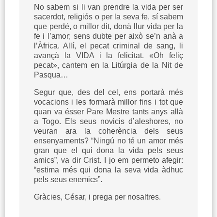
No sabem si li van prendre la vida per ser
sacerdot, religiós o per la seva fe, sí sabem
que perdé, o millor dit, donà llur vida per la
fe i l’amor; sens dubte per això se’n anà a
l’Àfrica. Allí, el pecat criminal de sang, li
avançà la VIDA i la felicitat. «Oh feliç
pecat», cantem en la Litúrgia de la Nit de
Pasqua…
Segur que, des del cel, ens portarà més
vocacions i les formarà millor fins i tot que
quan va ésser Pare Mestre tants anys allà
a Togo. Els seus novicis d’aleshores, no
veuran ara la coherència dels seus
ensenyaments? “Ningú no té un amor més
gran que el qui dona la vida pels seus
amics”, va dir Crist. I jo em permeto afegir:
“estima més qui dona la seva vida àdhuc
pels seus enemics”.
Gràcies, César, i prega per nosaltres.