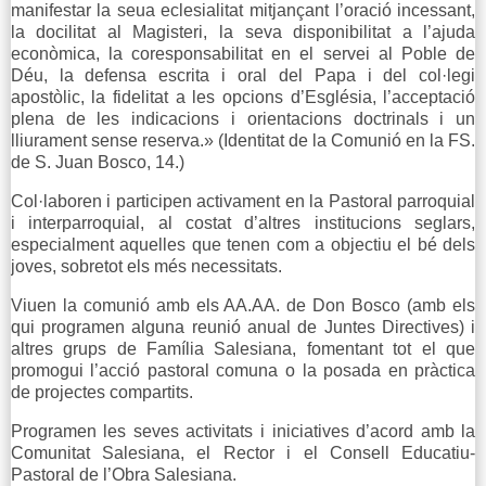
manifestar la seua eclesialitat mitjançant l’oració incessant,
la docilitat al Magisteri, la seva disponibilitat a l’ajuda
econòmica, la coresponsabilitat en el servei al Poble de
Déu, la defensa escrita i oral del Papa i del col·legi
apostòlic, la fidelitat a les opcions d’Església, l’acceptació
plena de les indicacions i orientacions doctrinals i un
lliurament sense reserva.» (Identitat de la Comunió en la FS.
de S. Juan Bosco, 14.)
Col·laboren i participen activament en la Pastoral parroquial
i interparroquial, al costat d’altres institucions seglars,
especialment aquelles que tenen com a objectiu el bé dels
joves, sobretot els més necessitats.
Viuen la comunió amb els AA.AA. de Don Bosco (amb els
qui programen alguna reunió anual de Juntes Directives) i
altres grups de Família Salesiana, fomentant tot el que
promogui l’acció pastoral comuna o la posada en pràctica
de projectes compartits.
Programen les seves activitats i iniciatives d’acord amb la
Comunitat Salesiana, el Rector i el Consell Educatiu-
Pastoral de l’Obra Salesiana.