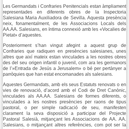
Les Germandats i Confraries Penitencials estan àmpliament
representades en diferents obres de la Inspectoria
Salesiana Maria Auxiliadora de Sevilla. Aquesta presència
neix, fonamentalment, de les Associacions Locals dels
AA.AA. Salesians, en íntima connexió amb les «Vocalies de
Pietat» d’aquestes.
Posteriorment s’han vingut afegint a aquest grup de
Confraries que radiquen en presències salesianes, unes
altres que així mateix estan vinculades a les nostres obres
des del seu origen infantil o juvenil, com ara les germanors
de l’»Entrada de Jesús a Jerusalem» o bé per pertànyer a
parròquies que han estat encomanades als salesians.
Aquestes Germandats, amb els seus Estatuts renovats o en
vies de renovació, d’acord amb el Codi de Dret Canònic,
vinculades als AA.AA. Salesians de formes diferents, o
vinculades a les nostres presències per raons de tipus
pastoral, o per simple radicació de seu, manifesten
clarament la seva disposició a participar del Projecte
Pastoral Salesià, mitjançant les Associacions de AA. AA.
Salesians, o mitjançant altres referències, com pot ser la