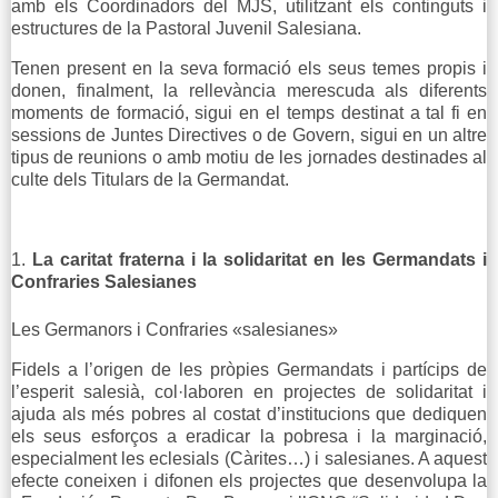
amb els Coordinadors del MJS, utilitzant els continguts i
estructures de la Pastoral Juvenil Salesiana.
Tenen present en la seva formació els seus temes propis i
donen, finalment, la rellevància merescuda als diferents
moments de formació, sigui en el temps destinat a tal fi en
sessions de Juntes Directives o de Govern, sigui en un altre
tipus de reunions o amb motiu de les jornades destinades al
culte dels Titulars de la Germandat.
La caritat fraterna i la solidaritat en les Germandats i
Confraries Salesianes
Les Germanors i Confraries «salesianes»
Fidels a l’origen de les pròpies Germandats i partícips de
l’esperit salesià, col·laboren en projectes de solidaritat i
ajuda als més pobres al costat d’institucions que dediquen
els seus esforços a eradicar la pobresa i la marginació,
especialment les eclesials (Càrites…) i salesianes. A aquest
efecte coneixen i difonen els projectes que desenvolupa la