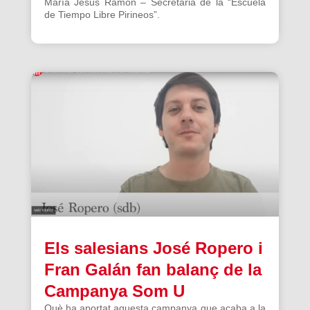
María Jesús Ramón – Secretària de la “Escuela
de Tiempo Libre Pirineos”.
Els salesians José Ropero i
Fran Galán fan balanç de la
Campanya Som U
Què ha aportat aquesta campanya que acaba a la