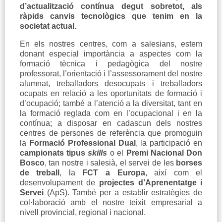
d’actualització contínua degut sobretot, als
ràpids canvis tecnològics que tenim en la
societat actual.
En els nostres centres, com a salesians, estem
donant especial importància a aspectes com la
formació tècnica i pedagògica del nostre
professorat, l’orientació i l’assessorament del nostre
alumnat, treballadors desocupats i treballadors
ocupats en relació a les oportunitats de formació i
d’ocupació; també a l’atenció a la diversitat, tant en
la formació reglada com en l’ocupacional i en la
contínua; a disposar en cadascun dels nostres
centres de persones de referència que promoguin
la
Formació Professional Dual
, la participació en
campionats tipus
skills
o el
Premi Nacional Don
Bosco
, tan nostre i salesià, el servei de les
borses
de treball
, la
FCT a Europa
, així com el
desenvolupament de
projectes d’Aprenentatge i
Servei
(ApS). També per a establir estratègies de
col·laboració amb el nostre teixit empresarial a
nivell provincial, regional i nacional.