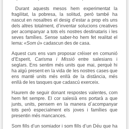
Durant aquests mesos hem experimentat la
fragilitat, la pobresa, la solitud, però també ha
nascut en nosaltres el desig d’estar a prop els uns
dels altres totalment, d’inventar solucions creatives
per acompanyar a tots els nostres destinataris i les
seves famílies. Sense saber-ho hem fet realitat el
lema:
«Som ú
» cadascun des de casa.
Aquest curs ens vam proposar créixer en comunió
d’Esperit,
Carisma i Missió
entre salesians i
seglars. Ens sentim més units que mai, perquè hi
ha algú present en la vida de les nostres cases que
ens manté units més enllà de la distància, més
enllà de les tasques que cadascú exerceix.
Haurem de seguir donant respostes valentes, com
hem fet sempre. El cor salesià ens portarà a que
junts, units, pensem en la manera d´acompanyar
tots però especialment els joves i famílies que
presentin més mancances.
Som fills d’un somiador i som fills d’un Déu que ha