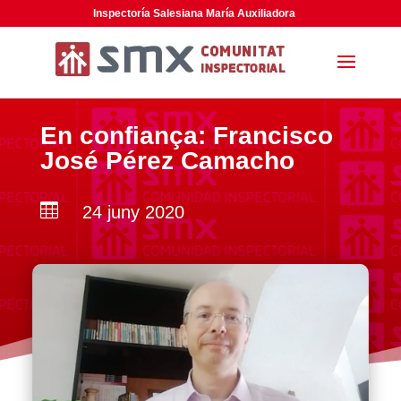
Inspectoría Salesiana María Auxiliadora
En confiança: Francisco
José Pérez Camacho

24 juny 2020