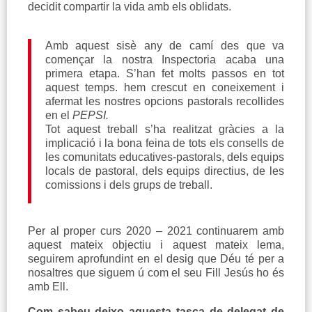
decidit compartir la vida amb els oblidats.
Amb aquest sisè any de camí des que va
començar la nostra Inspectoria acaba una
primera etapa. S’han fet molts passos en tot
aquest temps. hem crescut en coneixement i
afermat les nostres opcions pastorals recollides
en el
PEPSI.
Tot aquest treball s’ha realitzat gràcies a la
implicació i la bona feina de tots els consells de
les comunitats educatives-pastorals, dels equips
locals de pastoral, dels equips directius, de les
comissions i dels grups de treball.
Per al proper curs 2020 – 2021 continuarem amb
aquest mateix objectiu i aquest mateix lema,
seguirem aprofundint en el desig que Déu té per a
nosaltres que siguem ú com el seu Fill Jesús ho és
amb Ell.
Com sabeu deixo aquesta tasca de delegat de