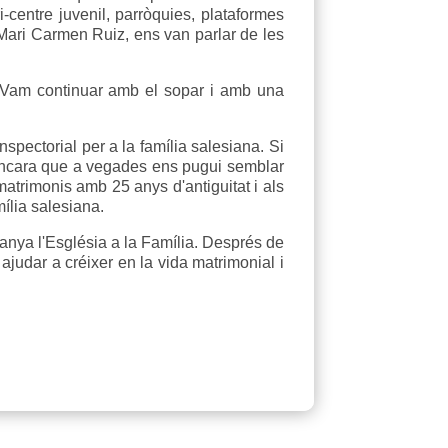
-centre juvenil, parròquies, plataformes
 Mari Carmen Ruiz, ens van parlar de les
at. Vam continuar amb el sopar i amb una
pectorial per a la família salesiana. Si
encara que a vegades ens pugui semblar
 matrimonis amb 25 anys d'antiguitat i als
mília salesiana.
anya l'Església a la Família. Després de
judar a créixer en la vida matrimonial i