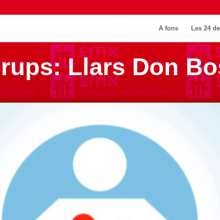
A fons
Les 24 de
Grups: Llars Don B