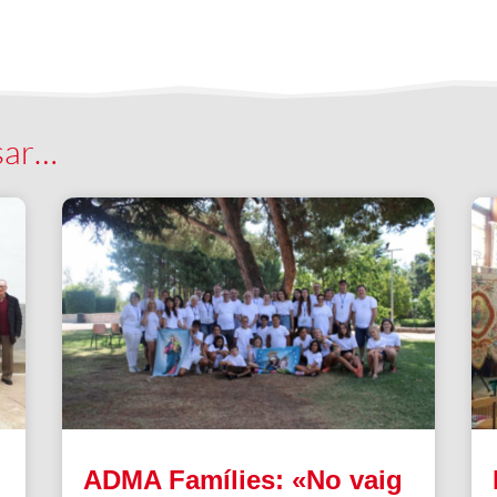
sar…
ADMA Famílies: «No vaig