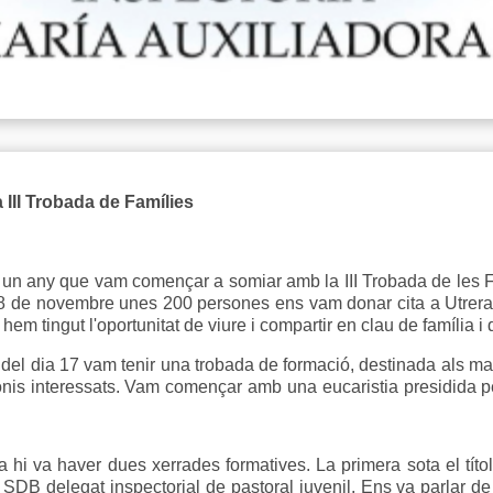
 III Trobada de Famílies
fa un any que vam començar a somiar amb la III Trobada de les 
8 de novembre unes 200 persones ens vam donar cita a Utrera.
m tingut l'oportunitat de viure i compartir en clau de família i 
í del dia 17 vam tenir una trobada de formació, destinada als mat
nis interessats. Vam començar amb una eucaristia presidida pe
 hi va haver dues xerrades formatives. La primera sota el títol
 SDB delegat inspectorial de pastoral juvenil. Ens va parlar de