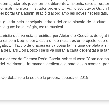
dem ajudar els joves en els diferents ambients: escola, oratori
 el matrimoni administrador provincial, Francisco Javier Grau i
r portar una administració d'acord amb les noves necessitats.
a guiada pels principals indrets del casc històric de la ciut
go, alguns balls, màgia, teatre musical.
istia que va estar presidida per Alejandro Guevara, delegat ins
ia és com Déu té per a cada un de nosaltres un projecte, que 
çats. En l'acció de gràcies es va posar la insígnia de plata als
 de Llars Don Bosco i se’ls va lliurar la carta d'identitat a la fa
ncia a càrrec de Carmen Peña García, sobre el tema "Com acomp
del Matrimoni. Un moment dedicat a la parella. Un moment per a
e Córdoba serà la seu de la propera trobada el 2019.