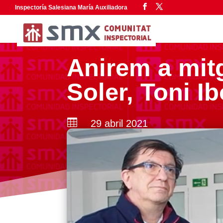
Inspectoría Salesiana María Auxiliadora
Anirem a mit
Soler, Toni Ib

29 abril 2021