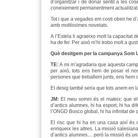
d’organitzar i de donar sentit a les cos
coneixement permanentment actualitzat
Tot i que a vegades em costi obeir he d’a
amb moltíssimes novetats.
A l’Estela li agraeixo molt la capacitat 
ha de fer. Per això m’hi trobo molt a gust
Què desitgem per la campanya Som 
TE:
A mi m’agradaria que aquesta campa
per això, tots ens hem de posar el nos
persones que treballem junts, ens hem d
El desig també seria que tots anem en la 
JM:
El meu somni és el mateix: que el 
d’antics alumnes, hi ha esport, hi ha dife
l’ONGD Bosco global, hi ha infinitat de
El risc que hi ha en una casa així és 
enriqueix les altres. La missió salesian
d’antics alumnes… però la missió és una