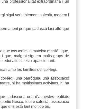
 una professionalitat extraordinària i un
legi sigui veritablement salesià, modern i
tat permanent perquè cadascú faci allò que
que tots tenim la mateixa missió i que,
at i que, malgrat siguem molts grups de
te educatiu salesià apassionant.
sa i amb les famílies del col·legi.
ol·legi, una parròquia, una associació
teatre, hi ha moltíssimes activitats, hi ha
 que cadascuna una d’aquestes realitats
sportiu Bosco, teatre salesià, associació
 que ens està fent molt de bé.