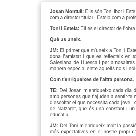
Josan Montull:
Ells són Toni Ibor i Est
com a director titular i Estela com a pro
Toni i Estela:
Ell és el director de l’obr
Què us uneix.
JM:
El primer que m’uneix a Toni i Este
dona l’amistat i que es reflecteix en 
Salesiana de Huesca i per a nosaltres 
manera especial entre aquells nois i no
Com t’enriqueixes de l’altra persona.
TE:
Del Josan m’enriqueixo cada dia de 
amb persones que t’ajuden a sentir-te m
d’escoltar el que necessita cada jove i
de Natzaret, que és una constant i un
educatiu.
JM:
Del Toni m’enriqueix molt la passió
més expectatives en el nostre propi 