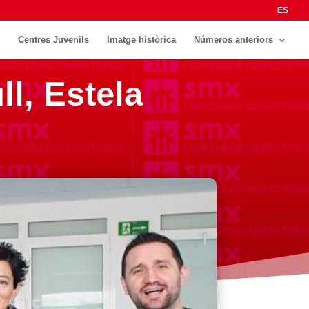
ES
Centres Juvenils
Imatge històrica
Números anteriors
l, Estela