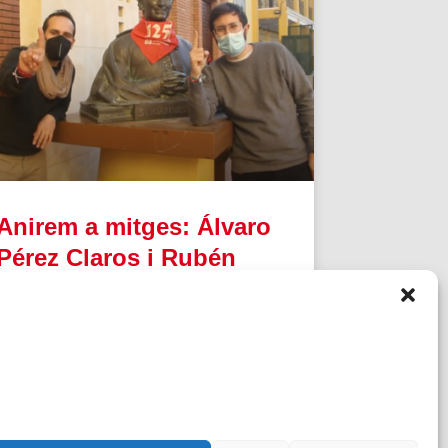
Anirem a mitges: Álvaro
Pérez Claros i Rubén
Ponce Peña, Salesians
Málaga
Álvaro Ramos i Rubén Ponce, sdb, ens conten
la seua missió compartida.