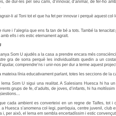
es, de dur-les pel seu camí, d’innovar, d’animar, de fer-ho amb
.
grair-li al Toni tot el que ha fet per innovar i perquè aquest col·
de riure i l’alegria que ens fa tan de bé a tots. També la tenaci
 amb ells i els estic eternament agraït.
U
nya Som U ajudés a la casa a prendre encara més consciència 
tre gra de sorra perquè les individualitats quedin a un cost
’ajudar, comprendre’ns i unir-nos per dur a terme aquest projec
mateixa línia educativament parlant, totes les seccions de la ca
lema Som U sigui una realitat. A Salesians Huesca hi ha un c
rents grups de fe, d’adults, de joves, d’infants, hi ha moltíssim 
 qüestions…
que cada ambient es converteixi en un regne de Taïfes, tot i
a a Huesca s’anomena col·legi, parròquia, centre juvenil, club e
 i, per això, el lema em sembla encertadíssim i estic convençut