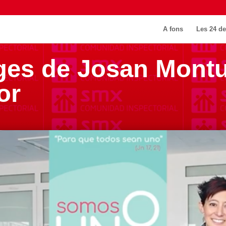
A fons
Les 24 de
ges de Josan Montul
or