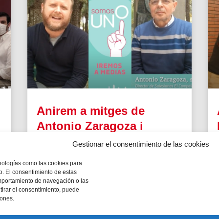
Anirem a mitges de
n
Antonio Zaragoza i
Joaquín Sáez
Gestionar el consentimiento de las cookies
a
Antonio Zaragoza, director de Salesians El
cnologías como las cookies para
s
Campello, responsable de tot el que passa:
o. El consentimiento de estas
col·legi, residència, parròquia. Joaquín Sáez
mportamiento de navegación o las
Carrión. Treballa en el col·legi i té una família
etirar el consentimiento, puede
nombrosa.
iones.