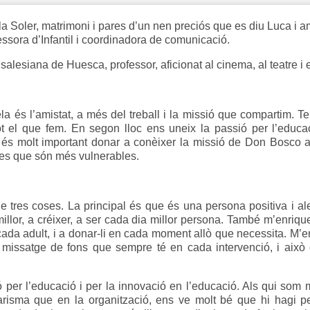
ela Soler, matrimoni i pares d’un nen preciós que es diu Luca i 
fessora d’Infantil i coordinadora de comunicació.
a salesiana de Huesca, professor, aficionat al cinema, al teatre i 
la és l’amistat, a més del treball i la missió que compartim. T
tot el que fem. En segon lloc ens uneix la passió per l’educac
és molt important donar a conèixer la missió de Don Bosco a la
ies que són més vulnerables.
tres coses. La principal és que és una persona positiva i ale
illor, a créixer, a ser cada dia millor persona. També m’enrique
 cada adult, i a donar-li en cada moment allò que necessita. M’
 missatge de fons que sempre té en cada intervenció, i això 
 per l’educació i per la innovació en l’educació. Als qui som
carisma que en la organització, ens ve molt bé que hi hagi