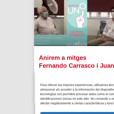
Anirem a mitges
Fernando Carrasco i Jua
Manuel Melgar
Des de Salesians Alcalà de Guadaír
Para ofrecer las mejores experiencias, utilizamos te
expliquen la missió compartida entre salesian
almacenar y/o acceder a la información del dispositiv
y seglars
tecnologías nos permitirá procesar datos como el co
identificaciones únicas en este sitio. No consentir o r
afectar negativamente a ciertas características y func