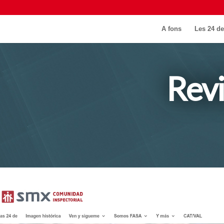
A fons
Les 24 de
Rev