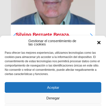
Silvino Berruete Beraza,
Salesiano sacerdote (1942-2026)
Gestionar el consentimiento de
las cookies
Desde la Inspectoría Salesiana María Auxiliadora
Para ofrecer las mejores experiencias, utilizamos tecnologías como las
se comunica que en la tarde del sábado 4 de julio
cookies para almacenar y/o acceder a la información del dispositivo. El
fallecía en Barcelona el querido hermano
consentimiento de estas tecnologías nos permitirá procesar datos como el
salesiano sacerdote don Silvino Berruete Beraza.
comportamiento de navegación o las identificaciones únicas en este sitio.
Tenía 83 años de edad y 52 años de ordenación
No consentir o retirar el consentimiento, puede afectar negativamente a
presbiterial. El domingo 5, de...
ciertas características y funciones.
Aceptar
Denegar