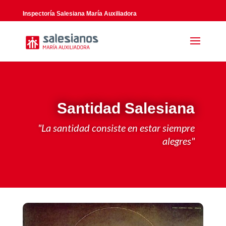
Inspectoría Salesiana María Auxiliadora
Santidad Salesiana
"La santidad consiste en estar siempre
alegres"