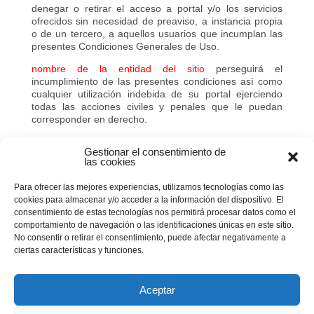
denegar o retirar el acceso a portal y/o los servicios
ofrecidos sin necesidad de preaviso, a instancia propia
o de un tercero, a aquellos usuarios que incumplan las
presentes Condiciones Generales de Uso.
nombre de la entidad del sitio
perseguirá el
incumplimiento de las presentes condiciones así como
cualquier utilización indebida de su portal ejerciendo
todas las acciones civiles y penales que le puedan
corresponder en derecho.
nombre de la entidad del sitio
podrá modificar en
Gestionar el consentimiento de
cualquier momento las condiciones aquí determinadas,
las cookies
siendo debidamente publicadas como aquí aparecen.
La vigencia de las citadas condiciones irá en función de
Para ofrecer las mejores experiencias, utilizamos tecnologías como las
su exposición y estarán vigentes hasta que sean
cookies para almacenar y/o acceder a la información del dispositivo. El
modificadas por otras debidamente publicadas.
consentimiento de estas tecnologías nos permitirá procesar datos como el
comportamiento de navegación o las identificaciones únicas en este sitio.
La relación entre
nombre de la entidad del sitio
y el
No consentir o retirar el consentimiento, puede afectar negativamente a
USUARIO se regirá por la normativa española vigente y
ciertas características y funciones.
cualquier controversia se someterá a los Juzgados y
tribunales de la ciudad de
XXXXXXX(lugar donde se
ubique el juzgado más próximo al centro)
Aceptar