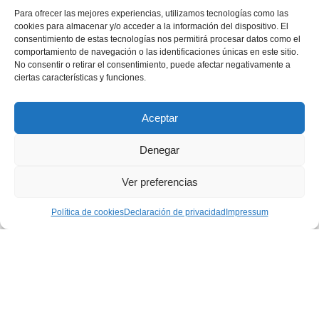
Para ofrecer las mejores experiencias, utilizamos tecnologías como las
cookies para almacenar y/o acceder a la información del dispositivo. El
« PRIMERA
consentimiento de estas tecnologías nos permitirá procesar datos como el
comportamiento de navegación o las identificaciones únicas en este sitio.
No consentir o retirar el consentimiento, puede afectar negativamente a
...
...
«
10
20
28
ciertas características y funciones.
...
29
30
31
32
40
Aceptar
Denegar
...
50
60
»
Ver preferencias
ÚLTIMA »
Política de cookies
Declaración de privacidad
Impressum