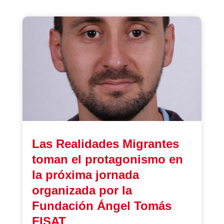
Las Realidades Migrantes
toman el protagonismo en
la próxima jornada
organizada por la
Fundación Ángel Tomás
FISAT