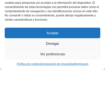
cookies para almacenar y/o acceder a la información del dispositivo. El
« PRIMERA
consentimiento de estas tecnologías nos permitirá procesar datos como el
comportamiento de navegación o las identificaciones únicas en este sitio.
No consentir o retirar el consentimiento, puede afectar negativamente a
...
...
«
10
20
30
ciertas características y funciones.
...
166
167
168
169
170
Aceptar
Denegar
...
180
190
200
»
Ver preferencias
ÚLTIMA »
Política de cookies
Declaración de privacidad
Impressum
Privacidad
|
Aviso legal
|
Política de cookies