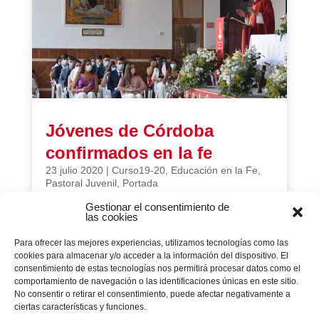
Jóvenes de Córdoba
confirmados en la fe
23 julio 2020
|
Curso19-20
,
Educación en la Fe
,
Pastoral Juvenil
,
Portada
Gestionar el consentimiento de
Por Salesianos Córdoba El pasado 12 de Julio, se
las cookies
vivió un momento histórico en la Casa Salesiana
de Córdoba ya que,...
Para ofrecer las mejores experiencias, utilizamos tecnologías como las
cookies para almacenar y/o acceder a la información del dispositivo. El
consentimiento de estas tecnologías nos permitirá procesar datos como el
comportamiento de navegación o las identificaciones únicas en este sitio.
No consentir o retirar el consentimiento, puede afectar negativamente a
Página 4 de 6
ciertas características y funciones.