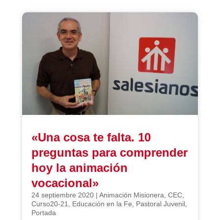
«Una cosa te falta. 10
preguntas para comprender
hoy la animación
vocacional»
24 septiembre 2020
|
Animación Misionera
,
CEC
,
Curso20-21
,
Educación en la Fe
,
Pastoral Juvenil
,
Portada