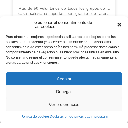
Más de 50 voluntarios de todos los grupos de la
casa salesiana aportan su granito de arena
mañana y tarde durante el mes de julio para
Gestionar el consentimiento de
atender a más de una decena familias con
las cookies
alimentos, refuerzo escolar y asesoramiento
laboral.
Para ofrecer las mejores experiencias, utilizamos tecnologías como las
cookies para almacenar y/o acceder a la información del dispositivo. El
consentimiento de estas tecnologías nos permitirá procesar datos como el
comportamiento de navegación o las identificaciones únicas en este sitio.
No consentir o retirar el consentimiento, puede afectar negativamente a
Página 1 de 6
ciertas características y funciones.
...
1
2
3
4
5
Aceptar
Denegar
»
Ver preferencias
ÚLTIMA »
Política de cookies
Declaración de privacidad
Impressum