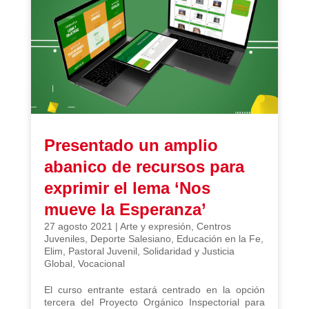
Presentado un amplio
abanico de recursos para
exprimir el lema ‘Nos
mueve la Esperanza’
27 agosto 2021
|
Arte y expresión
,
Centros
Juveniles
,
Deporte Salesiano
,
Educación en la Fe
,
Elim
,
Pastoral Juvenil
,
Solidaridad y Justicia
Global
,
Vocacional
El curso entrante estará centrado en la opción
tercera del Proyecto Orgánico Inspectorial para