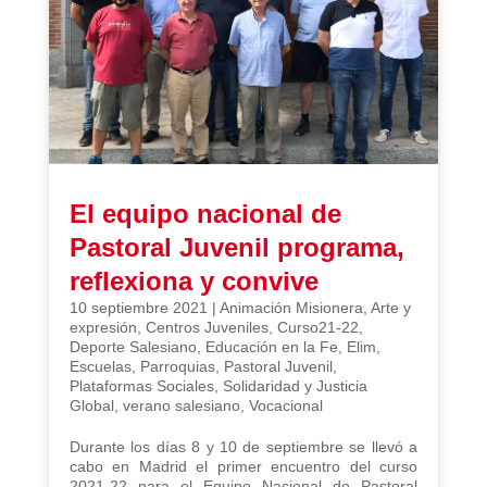
El equipo nacional de
Pastoral Juvenil programa,
reflexiona y convive
10 septiembre 2021
|
Animación Misionera
,
Arte y
expresión
,
Centros Juveniles
,
Curso21-22
,
Deporte Salesiano
,
Educación en la Fe
,
Elim
,
Escuelas
,
Parroquias
,
Pastoral Juvenil
,
Plataformas Sociales
,
Solidaridad y Justicia
Global
,
verano salesiano
,
Vocacional
Durante los días 8 y 10 de septiembre se llevó a
cabo en Madrid el primer encuentro del curso
2021-22 para el Equipo Nacional de Pastoral