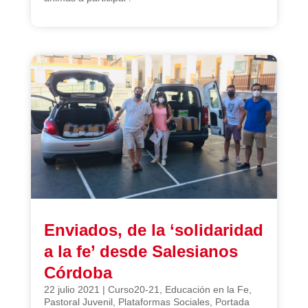
Enviados, de la ‘solidaridad
a la fe’ desde Salesianos
Córdoba
22 julio 2021
|
Curso20-21
,
Educación en la Fe
,
Pastoral Juvenil
,
Plataformas Sociales
,
Portada