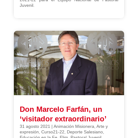
Juvenil.
Don Marcelo Farfán, un
‘visitador extraordinario’
31 agosto 2021
|
Animación Misionera
,
Arte y
expresión
,
Curso21-22
,
Deporte Salesiano
,
Educación en la Fe
,
Elim
,
Pastoral Juvenil
,