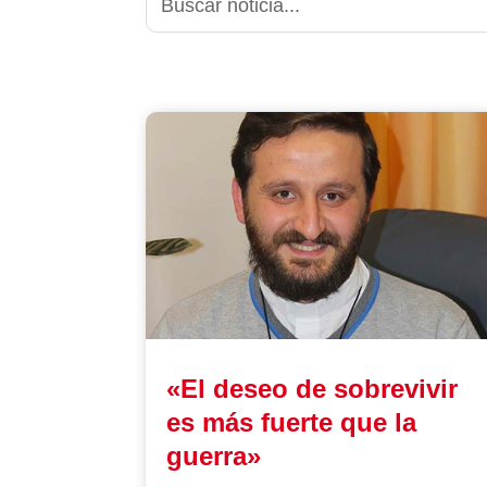
«El deseo de sobrevivir
es más fuerte que la
guerra»