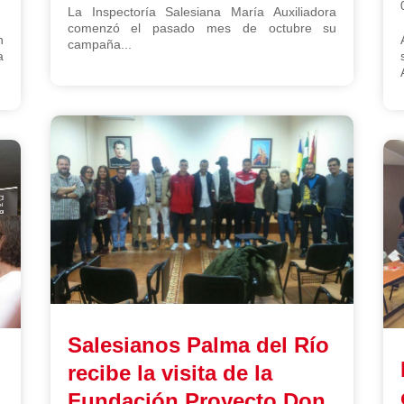
La Inspectoría Salesiana María Auxiliadora
comenzó el pasado mes de octubre su
n
campaña...
a
Salesianos Palma del Río
recibe la visita de la
Fundación Proyecto Don