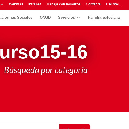
Webmail
Intranet
Trabaja con nosotros
Contacta
CAT/VAL
ataformas Sociales
ONGD
Servicios
Familia Salesiana
urso15-16
Búsqueda por categoría